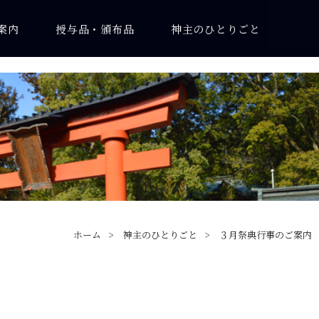
案内
授与品・頒布品
神主のひとりごと
ホーム
神主のひとりごと
３月祭典行事のご案内