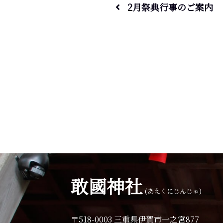
2月祭典行事のご案内
敢國神社
(あえくにじんじゃ)
〒518-0003 三重県伊賀市一之宮877