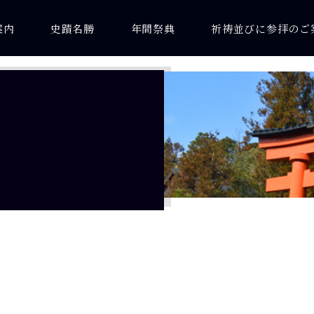
案内
史蹟名勝
年間祭典
祈祷並びに参拝のご