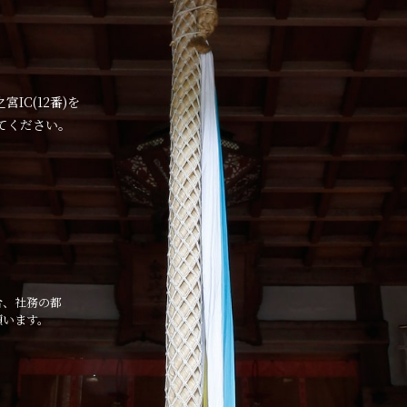
IC(12番)を
てください。
合、社務の都
願います。