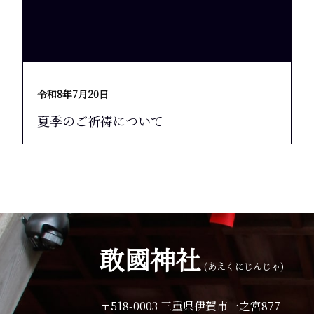
令和8年7月20日
夏季のご祈祷について
敢國神社
(あえくにじんじゃ)
〒518-0003 三重県伊賀市一之宮877