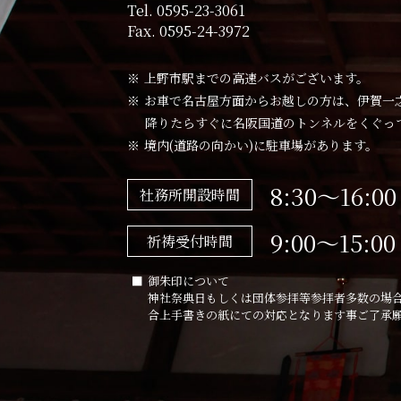
Tel.
0595-23-3061
Fax. 0595-24-3972
上野市駅までの高速バスがございます。
お車で名古屋方面からお越しの方は、伊賀一之宮
降りたらすぐに名阪国道のトンネルをくぐっ
境内(道路の向かい)に駐車場があります。
8:30～16:00
社務所開設時間
9:00～15:00
祈祷受付時間
御朱印について
神社祭典日もしくは団体参拝等参拝者多数の場
合上手書きの紙にての対応となります事ご了承