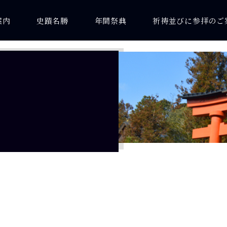
案内
史蹟名勝
年間祭典
祈祷並びに参拝のご