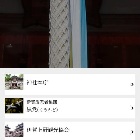
神社本庁
伊賀流忍者集団
黒党
(くろんど)
伊賀上野観光協会