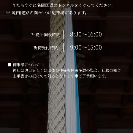
りたらすぐに名阪国道のトンネルをくぐってください。
境内(道路の向かい)に駐車場があります。
8:30～16:00
社務所開設時間
9:00～15:00
祈祷受付時間
御朱印について
神社祭典日もしくは団体参拝等参拝者多数の場合、社務の都合
上手書きの紙にての対応となります事ご了承願います。